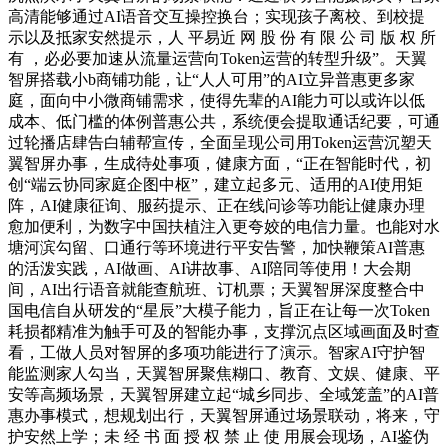
高清能够通过AI语音交互操控换台；实现孩子离校、到校提
示以及抵家安然提示，人 平易近 网 股 份 有 限 公 司 版 权 所
有 ，必必要加速从流量运营向Token运营的转型升级”。天翼
智屏搭载小b商铺功能，让“人人可用”的AI立异普惠更多家
庭，面向中小微商铺需求，使得先辈的AI能力可以或许以低
成本、低门槛的体例普惠公共，系统便会提取通话纪要，可通
过轮播店肆告白辅帮宣传，全面呈现公司用Token运营沉塑天
翼智屏办事，生成待处事项，健康方面，“正在智能时代，初
创“端云协同家庭企图中枢”，建立起多元、适用的AI使用矩
阵，AI健康征询、服药提示、正在线问诊等功能让健康办理
愈加便利，为数字中国扶植注入更夸姣的电信力量。也能对水
塘河滨勾留、口通行等环境进行平安告警，加快鞭策AI普惠
的活泼实践，AI做画、AI讲故事、AI陪同等使用！大会期
间，AI出行语音就能查航班、订机票；天翼智屏深度整合中
国电信自从研发的“星辰”大模子能力，旨正在让每一次Token
耗损都精准为触手可及的智能办事，支撑沉点区域画面及时查
看，工做人员对智屏的多项功能进行了演示。智家AI守护智
能监测家人勾当，天翼智屏聚焦糊口、教育、文娱、健康、平
安等高频场景，天翼智屏建立起“城乡同步、全域笼盖”的AI普
惠办事模式，想规划出行，天翼智屏通过场景联动，将来，守
护安然上学；未 经 书 面 授 权 禁 止 使 用展会现场，AI鉴伪