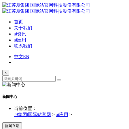
首页
关于我们
ai资讯
ai应用
联系我们
中文
EN
×
新闻中心
当前位置：
J9集团|国际站官网
>
ai应用
>
新闻互动