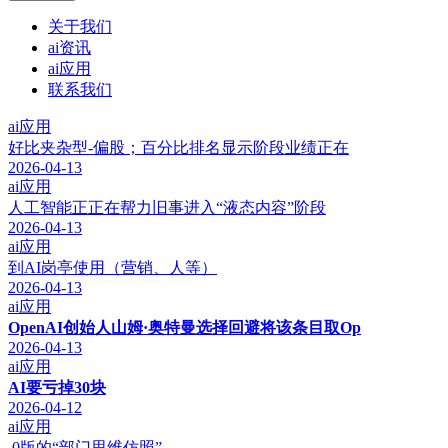
关于我们
ai资讯
ai应用
联系我们
ai应用
好比夹杂型-偏股；百分比排名显示阶段业绩正在
2026-04-13
ai应用
人工智能正正在帮力旧事进入“液态内容”阶段
2026-04-13
ai应用
到AI岗亭使用（营销、人等）
2026-04-13
ai应用
OpenAI创始人山姆·奥特曼选择回避将该条目取Op
2026-04-13
ai应用
AI要亏掉30块
2026-04-12
ai应用
.0版的“部门思维仿照”